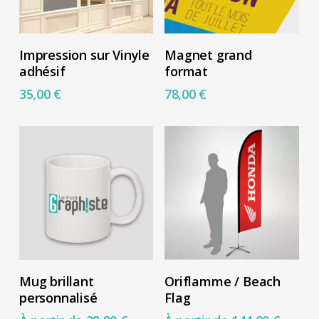
choisies
choisies
sur
sur
Ajouter Au Panier
Ajouter Au Panier
la
la
Impression sur Vinyle
Magnet grand
adhésif
format
page
page
35,00
€
78,00
€
du
du
produit
produit
Ce
Ce
Choix Des Options
Choix Des Options
Mug brillant
Oriflamme / Beach
produit
produit
personnalisé
Flag
a
a