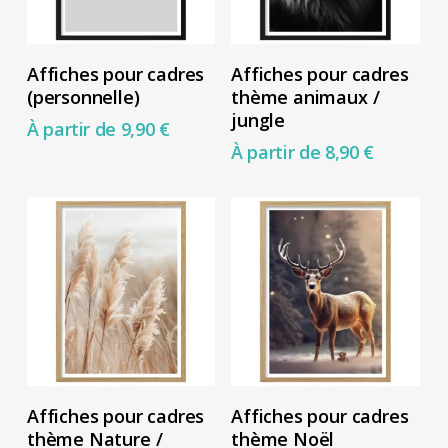
Ce
Ce
Choix Des Options
Choix Des Options
Affiches pour cadres
Affiches pour cadres
produit
produit
(personnelle)
thème animaux /
a
a
jungle
À partir de
9,90
€
plusieurs
plusieurs
À partir de
8,90
€
variations.
variations.
Les
Les
options
options
peuvent
peuvent
être
être
choisies
choisies
sur
sur
la
la
Ce
Ce
Choix Des Options
Choix Des Options
Affiches pour cadres
Affiches pour cadres
page
page
produit
produit
thème Nature /
thème Noël