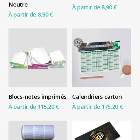
du
du
a
a
Neutre
À partir de
8,90
€
produit
produit
plusieurs
plusieurs
À partir de
8,90
€
variations.
variations.
Les
Les
options
options
peuvent
peuvent
être
être
choisies
choisies
sur
sur
la
la
Ce
Ce
Choix Des Options
Choix Des Options
Blocs-notes imprimés
Calendriers carton
page
page
produit
produit
À partir de
115,20
€
À partir de
175,20
€
du
du
a
a
produit
produit
plusieurs
plusieurs
variations.
variations.
Les
Les