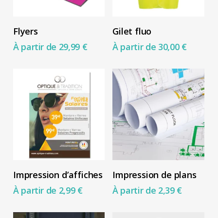
choisies
choisies
Ce
Ce
sur
sur
Choix Des Options
Choix Des Options
Flyers
Gilet fluo
produit
produit
la
la
À partir de
29,99
€
À partir de
30,00
€
a
a
page
page
plusieurs
plusieurs
du
du
variations.
variations.
produit
produit
Les
Les
options
options
peuvent
peuvent
être
être
choisies
choisies
Ce
Ce
sur
sur
Choix Des Options
Choix Des Options
Impression d’affiches
Impression de plans
produit
produit
la
la
À partir de
2,99
€
À partir de
2,39
€
a
a
page
page
plusieurs
plusieurs
du
du