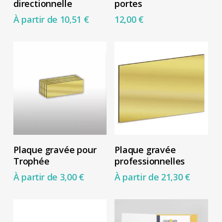
directionnelle
portes
page
page
a
a
À partir de
10,51
€
12,00
€
du
du
plusieurs
plusieurs
produit
produit
variations.
variations.
Les
Les
options
options
peuvent
peuvent
être
être
choisies
choisies
sur
sur
Ce
Ce
Choix Des Options
Choix Des Options
la
la
Plaque gravée pour
Plaque gravée
produit
produit
Trophée
professionnelles
page
page
a
a
À partir de
3,00
€
À partir de
21,30
€
du
du
plusieurs
plusieurs
produit
produit
variations.
variations.
Les
Les