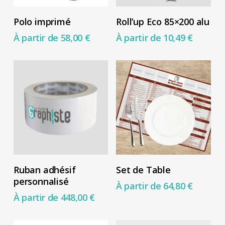
sur
Ce
Ce
Choix Des Options
Choix Des Options
la
Polo imprimé
Roll’up Eco 85×200 alu
produit
produit
page
À partir de
58,00
€
À partir de
10,49
€
a
a
du
plusieurs
plusieurs
produit
variations.
variations.
Les
Les
options
options
peuvent
peuvent
être
être
choisies
choisies
Ce
Ce
sur
sur
Choix Des Options
Choix Des Options
Ruban adhésif
Set de Table
produit
produit
la
la
personnalisé
À partir de
64,80
€
a
a
page
page
À partir de
448,00
€
plusieurs
plusieurs
du
du
variations.
variations.
produit
produit