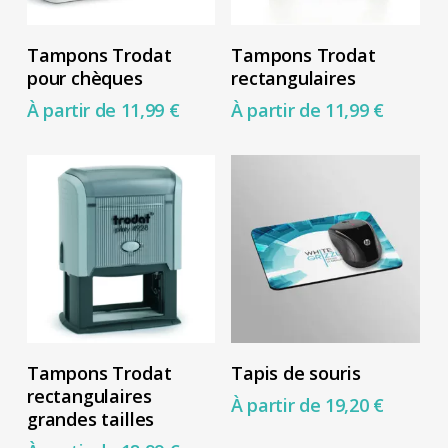
sur
sur
Ce
Ce
Choix Des Options
Choix Des Options
la
la
Tampons Trodat
Tampons Trodat
produit
produit
pour chèques
rectangulaires
page
page
a
a
À partir de
11,99
€
À partir de
11,99
€
du
du
plusieurs
plusieurs
produit
produit
variations.
variations.
Les
Les
options
options
peuvent
peuvent
être
être
choisies
choisies
sur
sur
Ce
Ce
Choix Des Options
Choix Des Options
la
la
Tampons Trodat
Tapis de souris
produit
produit
rectangulaires
page
page
À partir de
19,20
€
a
a
grandes tailles
du
du
plusieurs
plusieurs