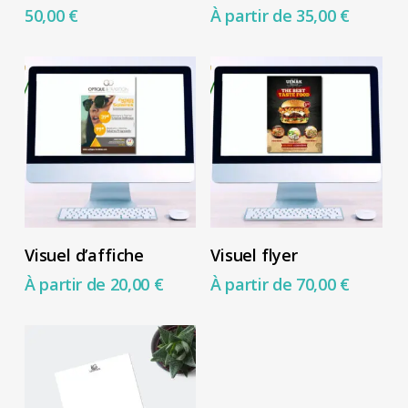
page
page
50,00
€
À partir de
35,00
€
a
du
du
plusieurs
produit
produit
variations.
Les
options
peuvent
être
choisies
Ce
Ce
sur
Choix Des Options
Choix Des Options
Visuel d’affiche
Visuel flyer
produit
produit
la
À partir de
20,00
€
À partir de
70,00
€
a
a
page
plusieurs
plusieurs
du
variations.
variations.
produit
Les
Les
options
options