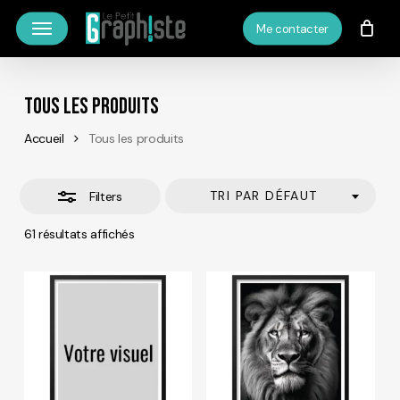
Skip
Menu
Me contacter
to
Close
main
Filters
content
Tous Les Produits
Accueil
Tous les produits
TRI PAR DÉFAUT
Filters
61 résultats affichés