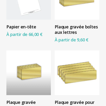
peuvent
être
choisies
Ce
Ce
sur
Choix Des Options
Choix Des Options
Papier en-tête
Plaque gravée boîtes
produit
produit
la
aux lettres
À partir de
66,00
€
a
a
page
À partir de
9,60
€
plusieurs
plusieurs
du
variations.
variations.
produit
Les
Les
options
options
peuvent
peuvent
être
être
choisies
choisies
sur
sur
Ce
Ce
Choix Des Options
Choix Des Options
la
la
Plaque gravée
Plaque gravée pour
produit
produit