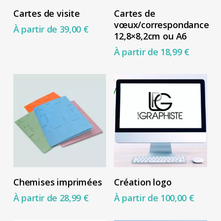
Ce
Ce
Choix Des Options
Choix Des Options
la
la
Cartes de visite
Cartes de
produit
produit
vœux/correspondance
page
page
À partir de
39,00
€
a
a
12,8×8,2cm ou A6
du
du
plusieurs
plusieurs
À partir de
18,99
€
produit
produit
variations.
variations.
Les
Les
options
options
peuvent
peuvent
être
être
choisies
choisies
sur
sur
la
la
Ce
Ce
Choix Des Options
Choix Des Options
Chemises imprimées
Création logo
page
page
produit
produit
À partir de
28,99
€
À partir de
100,00
€
du
du
a
a
produit
produit
plusieurs
plusieurs