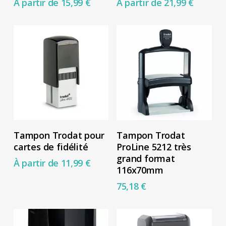
À partir de
15,99
€
À partir de
21,99
€
du
du
plusieurs
plusieurs
produit
produit
variations.
variations.
Les
Les
options
options
peuvent
peuvent
être
être
choisies
choisies
sur
sur
Ce
Choix Des Options
Ajouter Au Panier
la
la
Tampon Trodat pour
Tampon Trodat
produit
cartes de fidélité
ProLine 5212 très
page
page
a
grand format
À partir de
11,99
€
du
du
116x70mm
plusieurs
produit
produit
75,18
€
variations.
Les
options