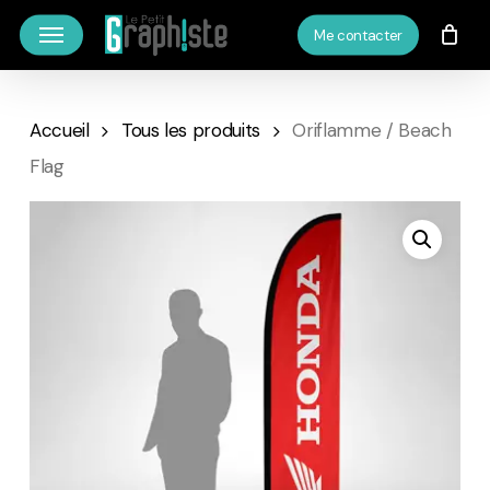
Skip
Menu
Me contacter
to
main
content
Accueil
Tous les produits
Oriflamme / Beach
Flag