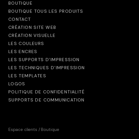
choisies
choisies
BOUTIQUE
sur
sur
BOUTIQUE TOUS LES PRODUITS
la
la
CONTACT
CRÉATION SITE WEB
page
page
CRÉATION VISUELLE
du
du
LES COULEURS
produit
produit
LES ENCRES
LES SUPPORTS D’IMPRESSION
LES TECHNIQUES D’IMPRESSION
LES TEMPLATES
LOGOS
POLITIQUE DE CONFIDENTIALITÉ
SUPPORTS DE COMMUNICATION
Espace clients / Boutique