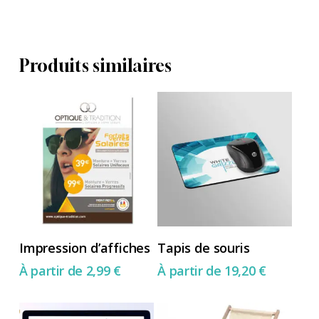
Produits similaires
Ce
Ce
Choix Des Options
Choix Des Options
Impression d’affiches
Tapis de souris
produit
produit
À partir de
2,99
€
À partir de
19,20
€
a
a
plusieurs
plusieurs