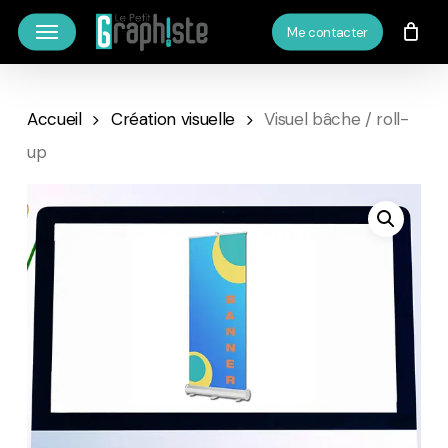
Skip
Menu
Me contacter
to
main
content
Accueil
Création visuelle
Visuel bâche / roll-
up