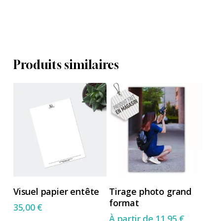
Produits similaires
Ce
Ajouter Au Panier
Choix Des Options
Visuel papier entête
Tirage photo grand
produit
format
35,00
€
a
À partir de
11,95
€