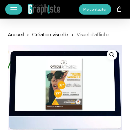
Skip
Menu
Me contacter
to
main
content
Accueil
Création visuelle
Visuel d’affiche