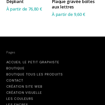
la
la
Dépliant
Plaque gravée boîtes
produit
produit
aux lettres
page
page
À partir de
76,80
€
a
a
À partir de
9,60
€
du
du
plusieurs
plusieurs
produit
produit
variations.
variations.
Les
Les
options
options
peuvent
peuvent
Pages
être
être
choisies
choisies
ACCUEIL LE PETIT GRAPHISTE
sur
sur
BOUTIQUE
BOUTIQUE TOUS LES PRODUITS
la
la
CONTACT
page
page
CRÉATION SITE WEB
du
du
CRÉATION VISUELLE
produit
produit
LES COULEURS
LES ENCRES