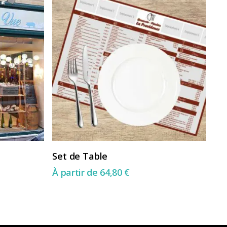
Ce
Choix Des Options
Set de Table
produit
À partir de
64,80
€
a
plusieurs
variations.
Les