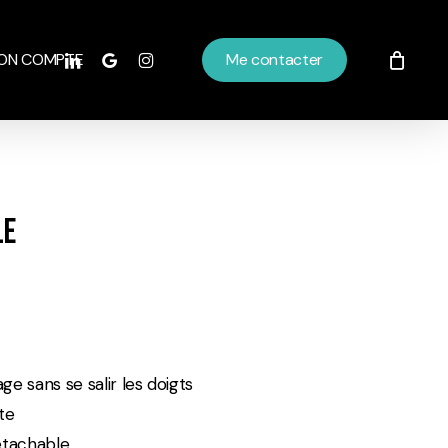
linkedin
google-
instagram
ON COMPTE
Me contacter
plus
le
 sans se salir les doigts
te
détachable