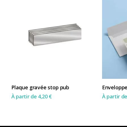
Ce
Ce
Choix Des Options
Plaque gravée stop pub
Envelopp
produit
produit
À partir de
4,20
€
À partir d
a
a
plusieurs
plusieurs
variations.
variations.
Les
Les