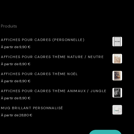
options
peuvent
être
Produits
choisies
AFFICHES POUR CADRES (PERSONNELLE)
sur
À partir de
9,90
€
la
AFFICHES POUR CADRES THÈME NATURE / NEUTRE
page
À partir de
8,90
€
du
AFFICHES POUR CADRES THÈME NOËL
produit
À partir de
8,90
€
AFFICHES POUR CADRES THÈME ANIMAUX / JUNGLE
À partir de
8,90
€
MUG BRILLANT PERSONNALISÉ
À partir de
28,80
€
RECHERCHE