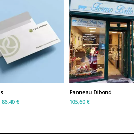
Choix Des Options
Ajouter Au Panier
es
Panneau Dibond
e
86,40
€
105,60
€