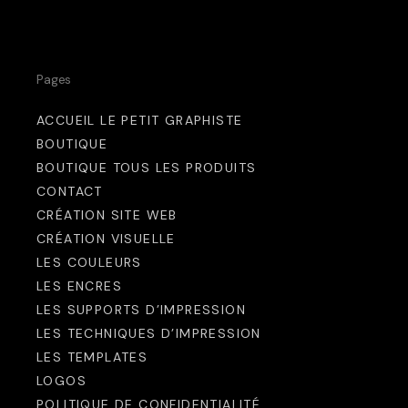
options
options
peuvent
peuvent
être
être
Pages
choisies
choisies
ACCUEIL LE PETIT GRAPHISTE
sur
sur
BOUTIQUE
la
la
BOUTIQUE TOUS LES PRODUITS
page
page
CONTACT
du
du
CRÉATION SITE WEB
CRÉATION VISUELLE
produit
produit
LES COULEURS
LES ENCRES
LES SUPPORTS D’IMPRESSION
LES TECHNIQUES D’IMPRESSION
LES TEMPLATES
LOGOS
POLITIQUE DE CONFIDENTIALITÉ