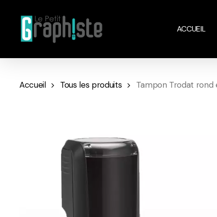
Skip
to
ACCUEIL
main
content
Accueil
Tous les produits
Tampon Trodat rond e